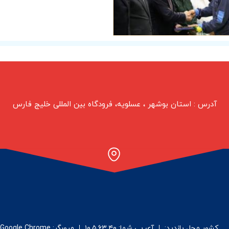
آدرس :
استان بوشهر ‏، عسلویه، فرودگاه بین المللی خلیج فارس
کشور محل بازدید:
آی پی شما: ۱۰.۵.۶۳.۴۰
مرورگر: Google Chrome